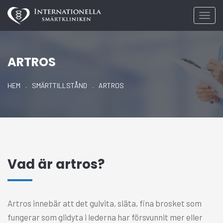
Toggl
navig
ARTROS
HEM
.
SMÄRTTILLSTÅND
.
ARTROS
Vad är artros?
Artros innebär att det gulvita, släta, fina brosket som
fungerar som glidyta i lederna har försvunnit mer eller